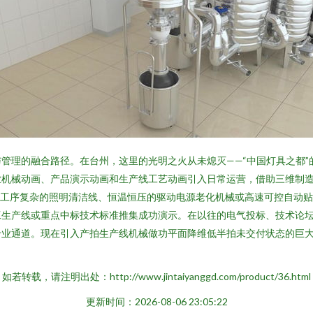
管理的融合路径。在台州，这里的光明之火从未熄灭——“中国灯具之都
业机械动画、产品演示动画和生产线工艺动画引入日常运营，借助三维制
密且工序复杂的照明清洁线、恒温恒压的驱动电源老化机械或高速可控自动
工生产线或重点中标技术标准推集成功演示。在以往的电气投标、技术论
业通道。现在引入产拍生产线机械做功平面降维低半拍未交付状态的巨大
如若转载，请注明出处：http://www.jintaiyanggd.com/product/36.html
更新时间：2026-08-06 23:05:22